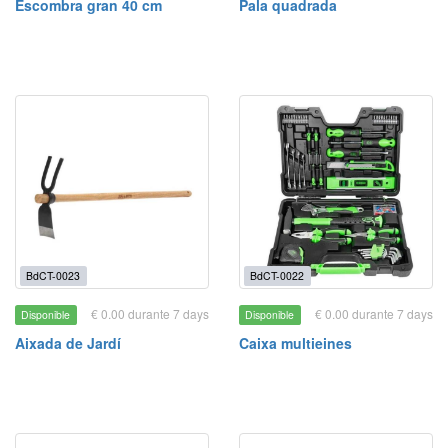
Escombra gran 40 cm
Pala quadrada
BdCT-0023
BdCT-0022
€ 0.00 durante 7 days
€ 0.00 durante 7 days
Disponible
Disponible
Aixada de Jardí
Caixa multieines