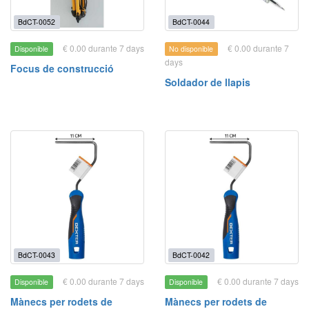
BdCT-0052
BdCT-0044
€ 0.00 durante 7 days
€ 0.00 durante 7
Disponible
No disponible
days
Focus de construcció
Soldador de llapis
BdCT-0043
BdCT-0042
€ 0.00 durante 7 days
€ 0.00 durante 7 days
Disponible
Disponible
Mànecs per rodets de
Mànecs per rodets de