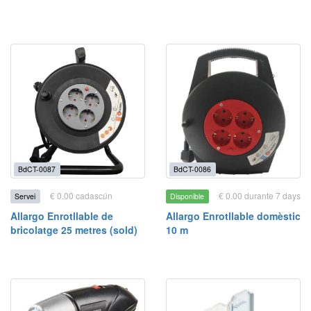
BdCT-0087
BdCT-0086
€ 0.00 cadascún
€ 0.00 durante 7 days
Servei
Disponible
Allargo Enrotllable de
Allargo Enrotllable domèstic
bricolatge 25 metres (sold)
10 m