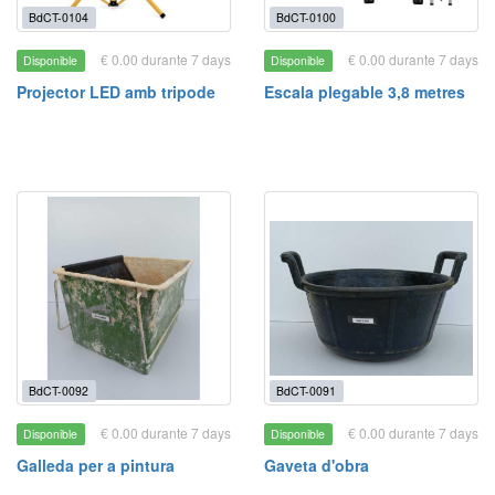
BdCT-0104
BdCT-0100
€ 0.00 durante 7 days
€ 0.00 durante 7 days
Disponible
Disponible
Projector LED amb tripode
Escala plegable 3,8 metres
BdCT-0092
BdCT-0091
€ 0.00 durante 7 days
€ 0.00 durante 7 days
Disponible
Disponible
Galleda per a pintura
Gaveta d'obra