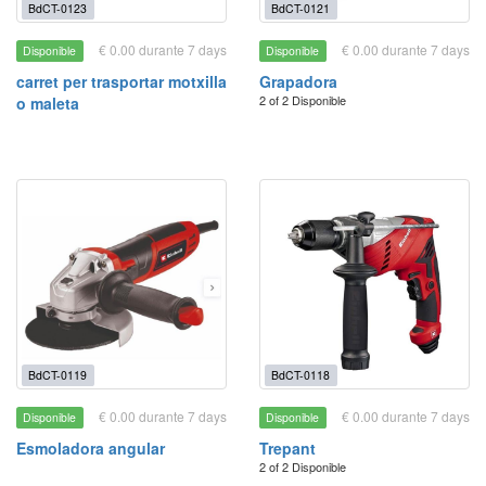
BdCT-0123
BdCT-0121
€ 0.00 durante 7 days
€ 0.00 durante 7 days
Disponible
Disponible
carret per trasportar motxilla
Grapadora
2 of 2 Disponible
o maleta
BdCT-0119
BdCT-0118
€ 0.00 durante 7 days
€ 0.00 durante 7 days
Disponible
Disponible
Esmoladora angular
Trepant
2 of 2 Disponible