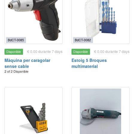
BdCT-0085
BdCT-0082
€ 0.00 durante 7 days
€ 0.00 durante 7 days
Disponible
Disponible
Màquina per caragolar
Estoig 5 Broques
sense cable
multimaterial
2 of 2 Disponible