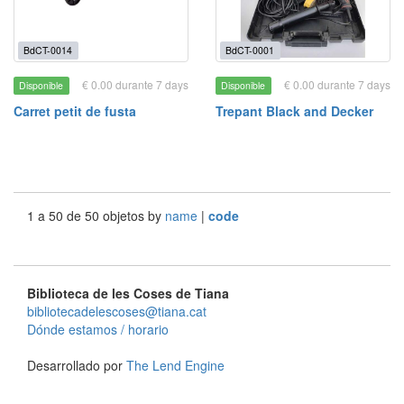
BdCT-0014
BdCT-0001
€ 0.00 durante 7 days
€ 0.00 durante 7 days
Disponible
Disponible
Carret petit de fusta
Trepant Black and Decker
1 a 50 de 50 objetos by
name
|
code
Biblioteca de les Coses de Tiana
bibliotecadelescoses@tiana.cat
Dónde estamos / horario
Desarrollado por
The Lend Engine