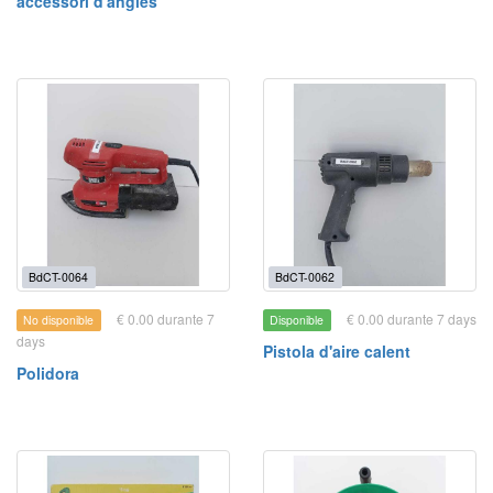
accessori d'angles
BdCT-0064
BdCT-0062
€ 0.00 durante 7
€ 0.00 durante 7 days
No disponible
Disponible
days
Pistola d'aire calent
Polidora