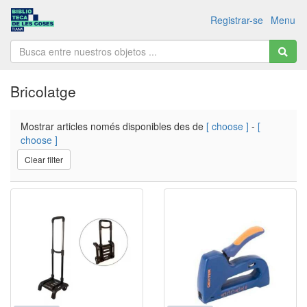
Registrar-se
Menu
Bricolatge
Mostrar articles només disponibles des de
[ choose ]
-
[
choose ]
Clear filter