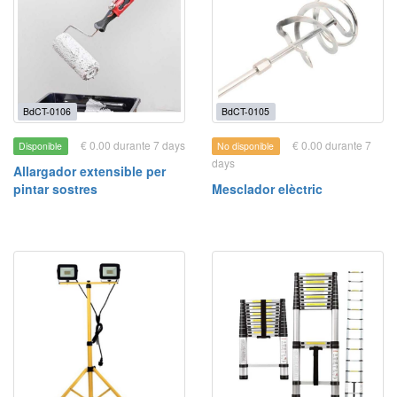
BdCT-0106
BdCT-0105
€ 0.00 durante 7 days
€ 0.00 durante 7
Disponible
No disponible
days
Allargador extensible per
pintar sostres
Mesclador elèctric