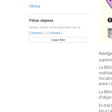
Oficina
Filtrar objetos
Mostrar articles només disponibles des de
–
[ choose ]
[ choose ]
Clear filter
Navega 
superio
La Bibl
realitz
iniciat
entre l
La Bibl
d'objec
Es trac
los a c