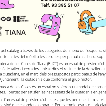
pel catàleg a través de les categories del menú de l'esquerra si
r dreta des del mòbil o fes cerques per paraula a la barra super
ioteca de les Coses de Tiana (
BdCT
) és un espai de préstec d'ob
ació de tallers i xerrades, ubicat dins el recinte de la deixalleri
iva ciutadana, en el marc dels pressupostos participatius de l'an
'Ajuntament i la ciutadania que conforma el grup motor.
ioteca de les Coses és un espai on s'ofereix un model de consu
tes, i pensat per satisfer les necessitats de la ciutadania en gene
ta d'un espai de préstec d'objectes que les persones fem servir no
asa sinó que es poden compartir. Per exemple, estris de bricolatge 