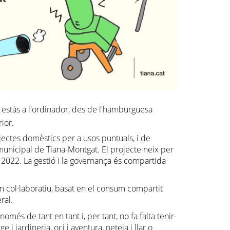
 estàs a l'ordinador, des de l'hamburguesa
ior.
jectes domèstics per a usos puntuals, i de
a municipal de Tiana-Montgat. El projecte neix per
y 2022. La gestió i la governança és compartida
m col·laboratiu, basat en el consum compartit
ral.
més de tant en tant i, per tant, no fa falta tenir-
i jardineria, oci i aventura, neteja i llar o