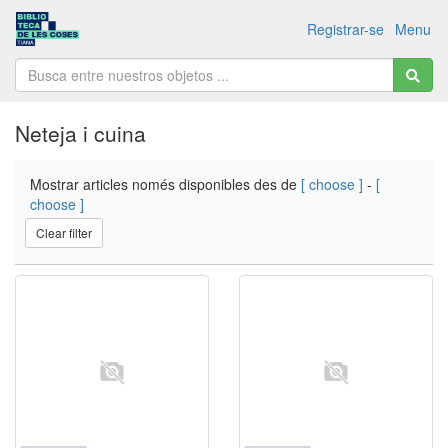
Registrar-se
Menu
Neteja i cuina
Mostrar articles només disponibles des de
[ choose ]
-
[
choose ]
Clear filter