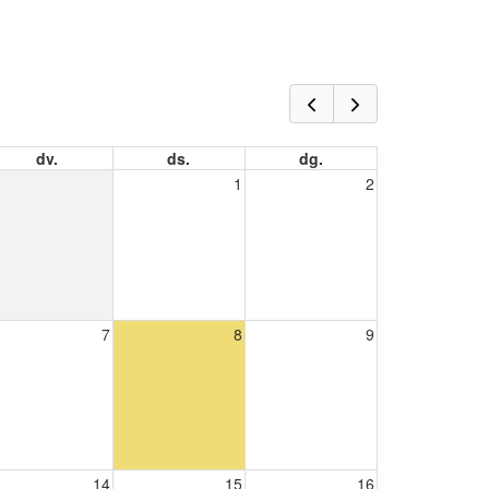
dv.
ds.
dg.
1
2
7
8
9
14
15
16