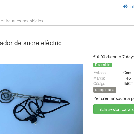
Ini
dor de sucre elèctric
€ 0.00 durante 7 day
Disponible
Estado:
Com 
Marca:
IRIS
Código:
BdCT-
Neteja i cuina
Per cremar sucre a po
Inicia sesión para 