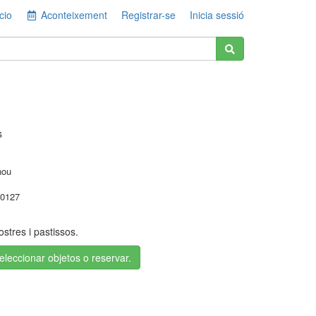
cio
Aconteixement
Registrar-se
Inicia sessió
s
nou
0127
stres i pastissos.
seleccionar objetos o reservar.