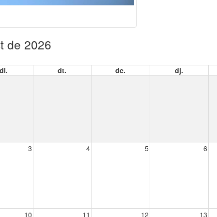
t de 2026
dl.
dt.
dc.
dj.
3
4
5
6
10
11
12
13