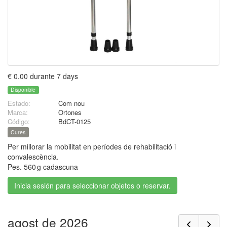
€ 0.00 durante 7 days
Disponible
Estado:
Com nou
Marca:
Ortones
Código:
BdCT-0125
Cures
Per millorar la mobilitat en períodes de rehabilitació i
convalescència.
Pes. 560 g cadascuna
Inicia sesión para seleccionar objetos o reservar.
agost de 2026