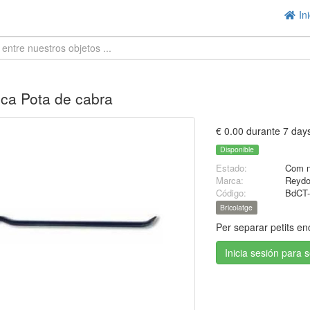
Ini
ca Pota de cabra
€ 0.00 durante 7 day
Disponible
Estado:
Com 
Marca:
Reyd
Código:
BdCT-
Bricolatge
Per separar petits en
Inicia sesión para 