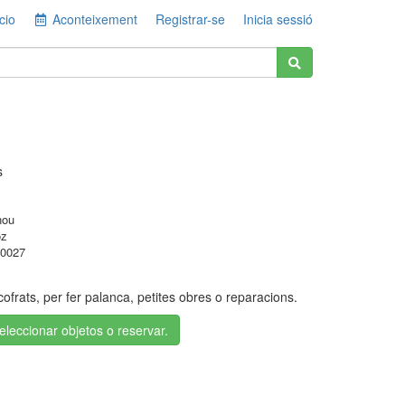
cio
Aconteixement
Registrar-se
Inicia sessió
s
nou
oz
0027
cofrats, per fer palanca, petites obres o reparacions.
seleccionar objetos o reservar.