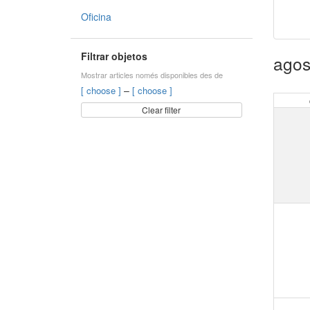
Oficina
Filtrar objetos
agos
Mostrar articles només disponibles des de
–
[ choose ]
[ choose ]
Clear filter