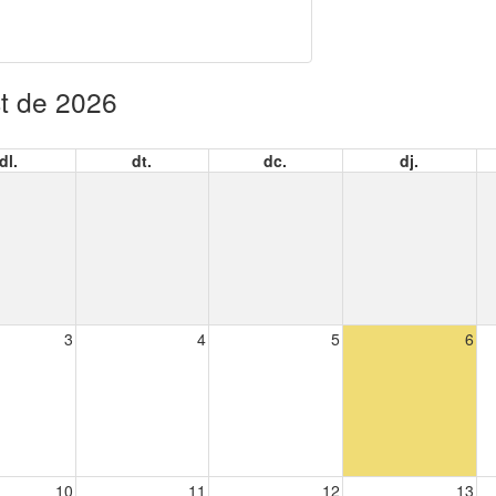
t de 2026
dl.
dt.
dc.
dj.
3
4
5
6
10
11
12
13