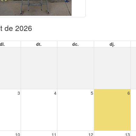
t de 2026
dl.
dt.
dc.
dj.
3
4
5
6
10
11
12
13