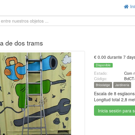
Ini
a de dos trams
€ 0.00 durante 7 day
Disponible
Estado:
Com 
Código:
BdCT-
Bricolatge
Jardineria
Escala de 8 esglaons 
Longitud total 2,8 me
Inicia sesión para 