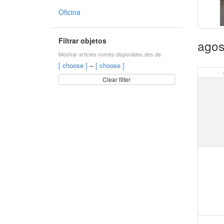
Oficina
Filtrar objetos
agos
Mostrar articles només disponibles des de
–
[ choose ]
[ choose ]
Clear filter