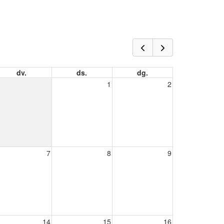
dv.
ds.
dg.
1
2
7
8
9
14
15
16