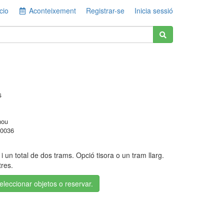
cio
Aconteixement
Registrar-se
Inicia sessió
s
nou
0036
i un total de dos trams. Opció tisora o un tram llarg.
tres.
seleccionar objetos o reservar.