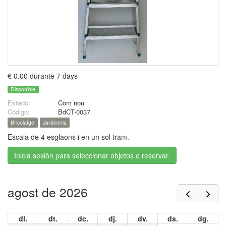
€ 0.00 durante 7 days
Disponible
Estado:
Com nou
Código:
BdCT-0037
Bricolatge
Jardineria
Escala de 4 esglaons i en un sol tram.
Inicia sesión para seleccionar objetos o reservar.
agost de 2026
dl.
dt.
dc.
dj.
dv.
ds.
dg.