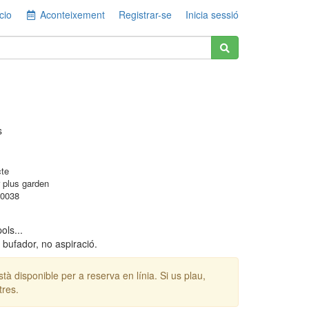
cio
Aconteixement
Registrar-se
Inicia sessió
s
cte
 plus garden
0038
ols...
bufador, no aspiració.
stà disponible per a reserva en línia. Si us plau,
tres.