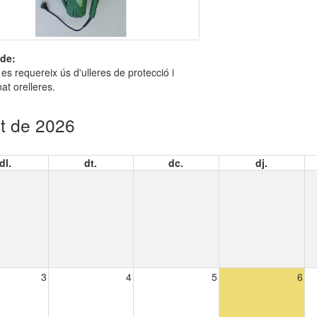
de:
 es requereix ús d'ulleres de protecció i
t orelleres.
t de 2026
dl.
dt.
dc.
dj.
3
4
5
6