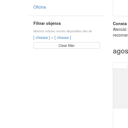
Oficina
Filtrar objetos
Consta 
Atenció:
Mostrar articles només disponibles des de
recomana
–
[ choose ]
[ choose ]
Clear filter
agos