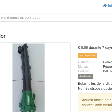
Ini
dor
€ 0.00 durante 7 day
No disponible
Estado:
Corre
Marca:
Power
Código:
BdCT-
Jardineria
Bufar fulles de jardí, p
Només disposa opció 
Aquest article no e
contacti amb nosal