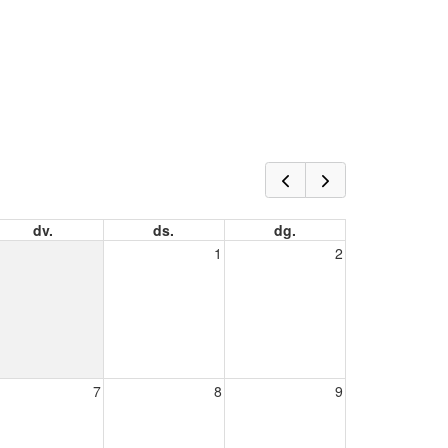
dv.
ds.
dg.
1
2
7
8
9