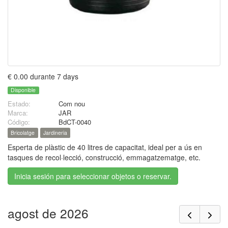
€ 0.00 durante 7 days
Disponible
Estado:
Com nou
Marca:
JAR
Código:
BdCT-0040
Bricolatge
Jardineria
Esperta de plàstic de 40 litres de capacitat, ideal per a ús en
tasques de recol·lecció, construcció, emmagatzematge, etc.
Inicia sesión para seleccionar objetos o reservar.
agost de 2026