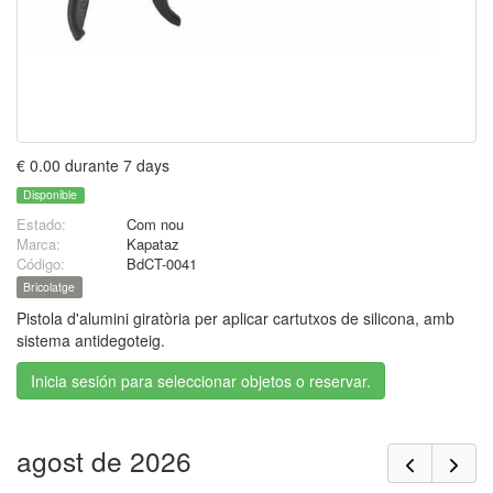
€ 0.00 durante 7 days
Disponible
Estado:
Com nou
Marca:
Kapataz
Código:
BdCT-0041
Bricolatge
Pistola d'alumini giratòria per aplicar cartutxos de silicona, amb
sistema antidegoteig.
Inicia sesión para seleccionar objetos o reservar.
agost de 2026