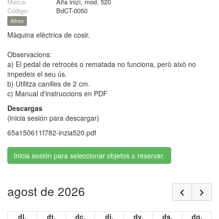
Marca:
Alfa inizi, mod. 520
Código:
BdCT-0050
Altres
Màquina elèctrica de cosir.
Observacions:
a) El pedal de retrocés o rematada no funciona, però això no
impedeix el seu ús.
b) Utilitza canilles de 2 cm.
c) Manual d'instruccions en PDF
Descargas
(inicia sesión para descargar)
65a150611f782-inzia520.pdf
Inicia sesión para seleccionar objetos o reservar.
agost de 2026
dl.
dt.
dc.
dj.
dv.
ds.
dg.