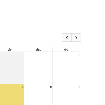
dv.
ds.
dg.
1
2
7
8
9