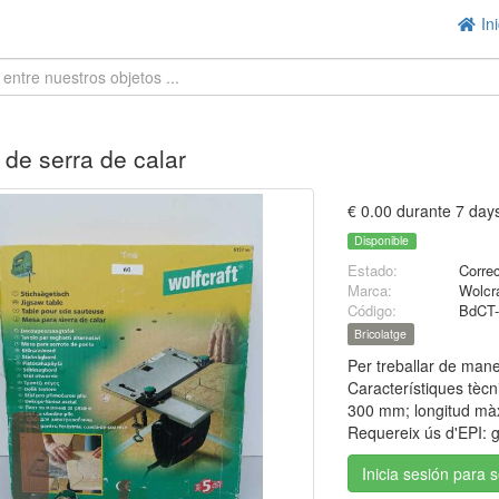
Ini
 de serra de calar
€ 0.00 durante 7 day
Disponible
Estado:
Corre
Marca:
Wolcra
Código:
BdCT-
Bricolatge
Per treballar de maner
Característiques tèc
300 mm; longitud màx
Requereix ús d'EPI: g
Inicia sesión para 