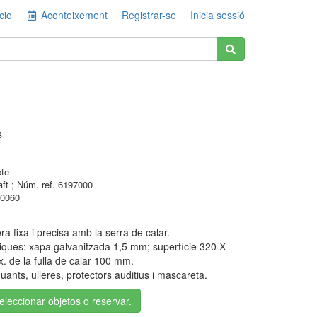
cio
Aconteixement
Registrar-se
Inicia sessió
s
cte
ft ; Núm. ref. 6197000
0060
a fixa i precisa amb la serra de calar.
niques: xapa galvanitzada 1,5 mm; superfície 320 X
. de la fulla de calar 100 mm.
uants, ulleres, protectors auditius i mascareta.
seleccionar objetos o reservar.