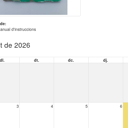
de:
nual d'instruccions
t de 2026
dl.
dt.
dc.
dj.
3
4
5
6