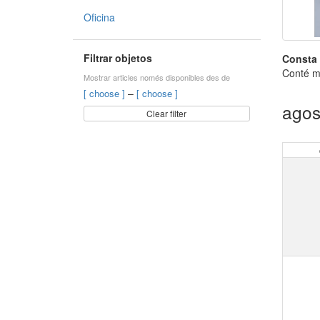
Oficina
Filtrar objetos
Consta 
Conté ma
Mostrar articles només disponibles des de
–
[ choose ]
[ choose ]
agos
Clear filter