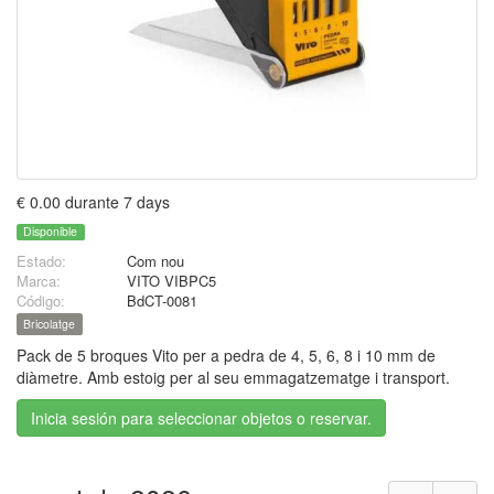
€ 0.00 durante 7 days
Disponible
Estado:
Com nou
Marca:
VITO VIBPC5
Código:
BdCT-0081
Bricolatge
Pack de 5 broques Vito per a pedra de 4, 5, 6, 8 i 10 mm de
diàmetre. Amb estoig per al seu emmagatzematge i transport.
Inicia sesión para seleccionar objetos o reservar.