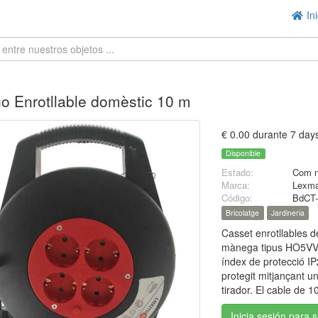
Ini
go Enrotllable domèstic 10 m
€ 0.00 durante 7 day
Disponible
Estado:
Com 
Marca:
Lexm
Código:
BdCT-
Bricolatge
Jardineria
Casset enrotllables d
mànega tipus HO5VVF
índex de protecció I
protegit mitjançant un
tirador. El cable de 1
Inicia sesión para 