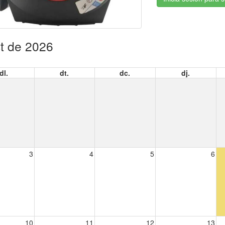
t de 2026
dl.
dt.
dc.
dj.
3
4
5
6
10
11
12
13