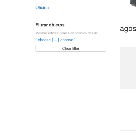
Oficina
Filtrar objetos
agos
Mostrar articles només disponibles des de
–
[ choose ]
[ choose ]
Clear filter