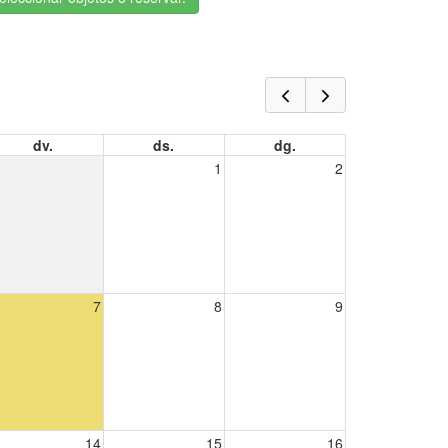
dv.
ds.
dg.
1
2
7
8
9
14
15
16