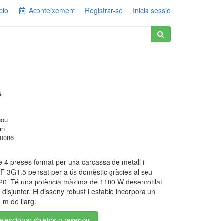
cio
Aconteixement
Registrar-se
Inicia sessió
s
nou
an
0086
e 4 preses format per una carcassa de metall i
 3G1.5 pensat per a ús domèstic gràcies al seu
P20. Té una potència màxima de 1100 W desenrotllat
 disjuntor. El disseny robust i estable incorpora un
0 m de llarg.
seleccionar objetos o reservar.