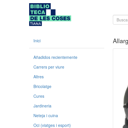
Allar
Inici
Añadidos recientemente
Carrers per viure
Altres
Bricolatge
Cures
Jardineria
Neteja i cuina
Oci (viatges i esport)