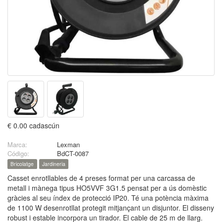
€ 0.00 cadascún
Marca:
Lexman
Código:
BdCT-0087
Bricolatge
Jardineria
Casset enrotllables de 4 preses format per una carcassa de
metall i mànega tipus HO5VVF 3G1.5 pensat per a ús domèstic
gràcies al seu índex de protecció IP20. Té una potència màxima
de 1100 W desenrotllat protegit mitjançant un disjuntor. El disseny
robust i estable incorpora un tirador. El cable de 25 m de llarg.